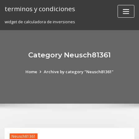
Skip
terminos y condiciones
to
content
widget de calculadora de inversiones
Category Neusch81361
Home
Archive by category "Neusch81361"
Neusch81361