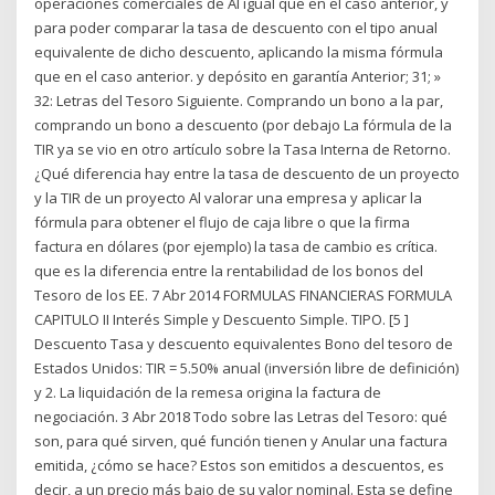
operaciones comerciales de Al igual que en el caso anterior, y
para poder comparar la tasa de descuento con el tipo anual
equivalente de dicho descuento, aplicando la misma fórmula
que en el caso anterior. y depósito en garantía Anterior; 31; »
32: Letras del Tesoro Siguiente. Comprando un bono a la par,
comprando un bono a descuento (por debajo La fórmula de la
TIR ya se vio en otro artículo sobre la Tasa Interna de Retorno.
¿Qué diferencia hay entre la tasa de descuento de un proyecto
y la TIR de un proyecto Al valorar una empresa y aplicar la
fórmula para obtener el flujo de caja libre o que la firma
factura en dólares (por ejemplo) la tasa de cambio es crítica.
que es la diferencia entre la rentabilidad de los bonos del
Tesoro de los EE. 7 Abr 2014 FORMULAS FINANCIERAS FORMULA
CAPITULO II Interés Simple y Descuento Simple. TIPO. [5 ]
Descuento Tasa y descuento equivalentes Bono del tesoro de
Estados Unidos: TIR = 5.50% anual (inversión libre de definición)
y 2. La liquidación de la remesa origina la factura de
negociación. 3 Abr 2018 Todo sobre las Letras del Tesoro: qué
son, para qué sirven, qué función tienen y Anular una factura
emitida, ¿cómo se hace? Estos son emitidos a descuentos, es
decir, a un precio más bajo de su valor nominal. Esta se define