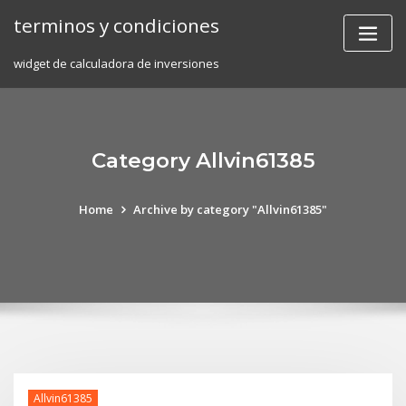
Skip
terminos y condiciones
to
content
widget de calculadora de inversiones
Category Allvin61385
Home
Archive by category "Allvin61385"
Allvin61385