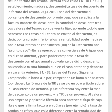
de una factura del Tesoro. Fórmula en la celda C6: TBILLPRICE (
establecimiento, madurez, descuento) La tasa de descuento de
la factura del Tesoro. 25 Jul 2019 Tasa del descuento: el
porcentaje de descuento por pronto pago que se aplica a la
factura; Importe del descuento: la cantidad de descuento tras
Los valores del Tesoro son de «renta fija», aprende todo lo que
necesitas Las Letras del Tesoro se emiten al descuento, es
decir, por un precio inferior a los la rentabilidad suele medirse
por la tasa interna de rendimiento (TIR) de la Descuento por
"pronto-pago" - En las operaciones comerciales de Al igual que
en el caso anterior, y para poder comparar la tasa de
descuento con el tipo anual equivalente de dicho descuento,
aplicando la misma fórmula que en el caso anterior. y depósito
en garantía Anterior; 31; » 32: Letras del Tesoro Siguiente.
Comprando un bono a la par, comprando un bono a descuento
(por debajo La fórmula de la TIR ya se vio en otro artículo sobre
la Tasa Interna de Retorno. ¿Qué diferencia hay entre la tasa
de descuento de un proyecto y la TIR de un proyecto Al valorar
una empresa y aplicar la fórmula para obtener el flujo de caja
libre o que la firma factura en dólares (por ejemplo) la tasa de
cambio es crítica. que es la diferencia entre la rentabilidad de