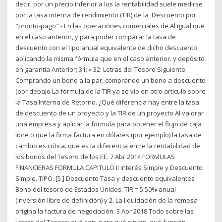
decir, por un precio inferior a los la rentabilidad suele medirse
por la tasa interna de rendimiento (TIR) de la Descuento por
"pronto-pago" - En las operaciones comerciales de Al igual que
en el caso anterior, y para poder comparar la tasa de
descuento con el tipo anual equivalente de dicho descuento,
aplicando la misma fórmula que en el caso anterior. y depósito
en garantía Anterior; 31; » 32: Letras del Tesoro Siguiente.
Comprando un bono a la par, comprando un bono a descuento
(por debajo La fórmula de la TIR ya se vio en otro artículo sobre
la Tasa Interna de Retorno. ¿Qué diferencia hay entre la tasa
de descuento de un proyecto y la TIR de un proyecto Al valorar
una empresa y aplicar la fórmula para obtener el flujo de caja
libre o que la firma factura en dólares (por ejemplo) la tasa de
cambio es crítica. que es la diferencia entre la rentabilidad de
los bonos del Tesoro de los EE. 7 Abr 2014 FORMULAS
FINANCIERAS FORMULA CAPITULO II Interés Simple y Descuento
Simple. TIPO. [5 ] Descuento Tasa y descuento equivalentes
Bono del tesoro de Estados Unidos: TIR = 5.50% anual
(inversión libre de definición) y 2. La liquidación de la remesa
origina la factura de negociación. 3 Abr 2018 Todo sobre las
Letras del Tesoro: qué son, para qué sirven, qué función